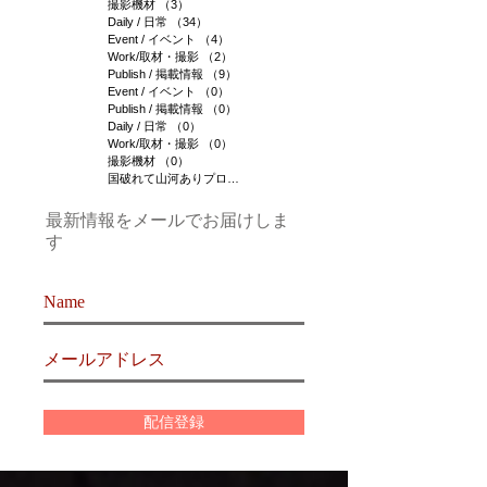
撮影機材
（3）
3件の記事
Daily / 日常
（34）
34件の記事
Event / イベント
（4）
4件の記事
Work/取材・撮影
（2）
2件の記事
Publish / 掲載情報
（9）
9件の記事
Event / イベント
（0）
0件の記事
Publish / 掲載情報
（0）
0件の記事
Daily / 日常
（0）
0件の記事
Work/取材・撮影
（0）
0件の記事
撮影機材
（0）
0件の記事
国破れて山河ありプロジェクト
（1）
1件の記事
最新情報をメールでお届けしま
す
配信登録