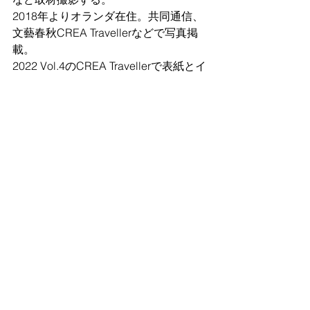
2018年よりオランダ在住。共同通信、
文藝春秋CREA Travellerなどで写真掲
載。
2022 Vol.4のCREA Travellerで表紙とイ
ギリス特集を撮影。
Nikon Professional Service  / amana 契
約フォトグラファー  / 第12回名取洋之
助写真賞受賞
皆さまからのお申し込みを心待ちにし
ております。
何かご不明点などありましたらお気軽
にお問い合わせくださいね。