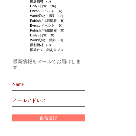
撮影機材
（3）
3件の記事
Daily / 日常
（34）
34件の記事
Event / イベント
（4）
4件の記事
Work/取材・撮影
（2）
2件の記事
Publish / 掲載情報
（9）
9件の記事
Event / イベント
（0）
0件の記事
Publish / 掲載情報
（0）
0件の記事
Daily / 日常
（0）
0件の記事
Work/取材・撮影
（0）
0件の記事
撮影機材
（0）
0件の記事
国破れて山河ありプロジェクト
（1）
1件の記事
最新情報をメールでお届けしま
す
配信登録