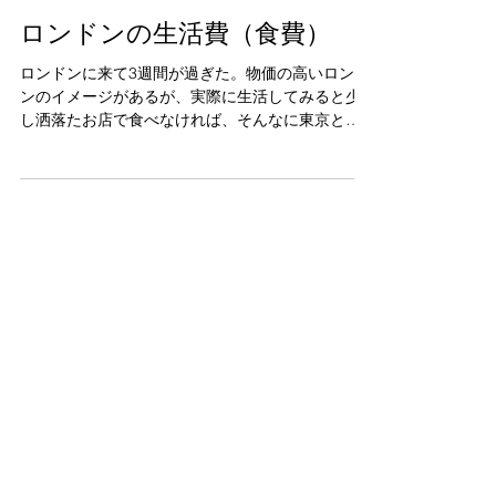
ロンドンの生活費（食費）
ロンドンに来て3週間が過ぎた。物価の高いロンド
ンのイメージがあるが、実際に生活してみると少
し洒落たお店で食べなければ、そんなに東京と変
わらない。逆に日本の方が物価が高くなっている
と実感する場面がある。 スーパーのTESCO（イオ
ンの様な感じ）ではPBを選んで買えばさほど食
費...
Join our
mailing list /
写真展情報の
お知らせ登録