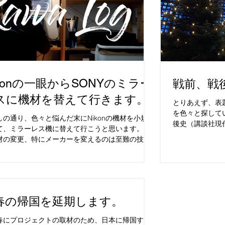
ikonの一眼からSONYのミラー
戦前、戦
スに機材を替えて行きます。
とりあえず、表題
を色々と探して
しの通り、色々と悩んだ末にNikonの機材を小規模
後史（講談社現
て、ミラーレス機に替えて行こうと思います。 こ
はまだ別の機会
材の変更、特にメーカーを変えるのは至難の技で
ば、学生時代に
よほどの思い切りがないと難しい。。。 私は
どの集まりに連れ
ikon Professional...
春の帰国を延期します。
春にプロジェクトの取材のため、日本に帰国する