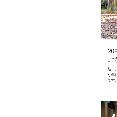
2
ご
新年
な年
です
りま
が始
ち上