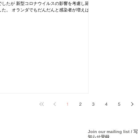
でしたが 新型コロナウイルスの影響を考慮し延期
した。 オランダでもだんだんと感染者が増えはじ
います。というのもイタリア北部にスキーバカン
行っていた旅行者が感染し帰国しているのでねず
に増えています。...
1
2
3
4
5
Join our mailing lis
知らせ登録