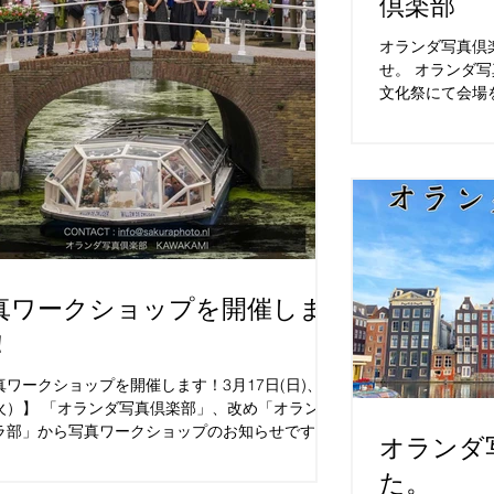
倶楽部
オランダ写真倶
せ。 オランダ写
文化祭にて会場
真展」を開催し
も応募を受け付
ちしております！.
真ワークショップを開催しま
！
真ワークショップを開催します！3月17日(日)、26
火）】 「オランダ写真倶楽部」、改め「オランダ
ラ部」から写真ワークショップのお知らせです！
オランダ
から日曜日だけでなく、平日クラスも開催しま
 暖かくなり、天気の良い日が続いているのでカメ
た。