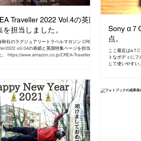
EA Traveller 2022 Vol.4の英国
Sony 
集を担当しました。
点。
春秋社のラグジュアリートラベルマガジン CREA
veller2022 vol.04の表紙と英国特集ページを担当し
ここ最近はα７
 https://www.amazon.co.jp/CREA-Traveller-
トなボディにフ
2-Vol-4-愛しきあの街のホテルへ
じて使いやすい
はけして入門で
ルだと思う。画質