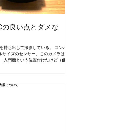
α７Cの良い点とダメな
Cを持ち出して撮影している。 コンパク
ルサイズのセンサー、このカメラは総
。 入門機という位置付けだけど（価格
はないが、）、スペックは使えるレベ
も綺麗だ。...