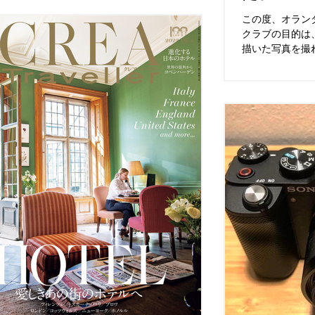
って外に出ていきた...
この度、オラン
クラブの目的は
描いた写真を撮
在に操れるよう
の応用を目指し
作では学んだ技術