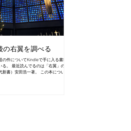
後の右翼を調べる
の件についてKindleで手に入る書籍
いる。 最近読んでるのは「右翼」の戦
代新書）安田浩一著。 この本について
に忘備録として書きたいと思う。 思え
俊郎さんに出会ってから、九段会館な
って行...