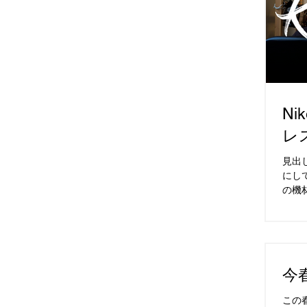
N
レ
見出
にし
の機
す。
NPS(N
今
この