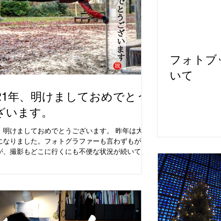
フォトブ
いて
021年、明けましておめでとう
ざいます。
、明けましておめでとうございます。 昨年は大変
になりました。フォトグラファーも言わずもがな
が、撮影もどこに行くにも不便な状況が続いてお
す。オランダは昨年の12月中旬よりロックダウン
まりました。 例年、大晦日は通り沿いに花火が打
げられて、賑わいを見せま...