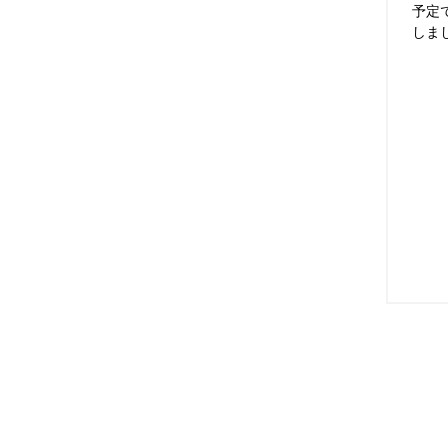
予定
しま
めて
スに
み算的