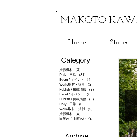
MAKOTO KAWA
Home
Stories
Category
撮影機材
（3）
3件の記事
Daily / 日常
（34）
34件の記事
Event / イベント
（4）
4件の記事
Work/取材・撮影
（2）
2件の記事
Publish / 掲載情報
（9）
9件の記事
Event / イベント
（0）
0件の記事
Publish / 掲載情報
（0）
0件の記事
Daily / 日常
（0）
0件の記事
Work/取材・撮影
（0）
0件の記事
撮影機材
（0）
0件の記事
国破れて山河ありプロジェクト
（1）
1件の記事
​Archive